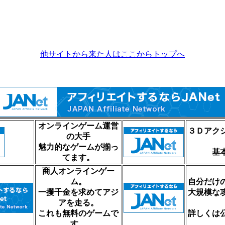
他サイトから来た人はここからトップへ
オンラインゲーム運営
３Ｄアク
の大手
魅力的なゲームが揃っ
基
てます。
商人オンラインゲー
ム。
自分だけ
一攫千金を求めてアジ
大規模な
アを走る。
これも無料のゲームで
詳しくは
す。